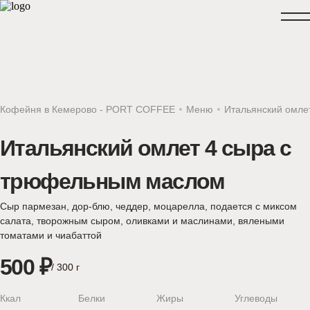
КЕМЕРОВО, ВЕСЕННЯЯ, 
Кофейня в Кемерово - PORT COFFEE
Меню
Итальянский омле
09:00 - 22:00 ежедневно
КЕМЕРОВО, СОВЕТСКИЙ,
08:30 - 21:30 ежедневно
Итальянский омлет 4 сыра с
трюфельным маслом
Сыр пармезан, дор-блю, чеддер, моцарелла, подается с миксом
салата, творожным сыром, оливками и маслинами, вялеными
томатами и чиабаттой
500 ₽
/ 300 г
Ккал
Белки
Жиры
Углеводы